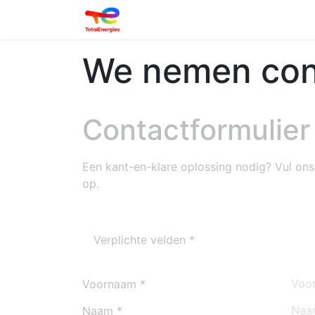
Login
We nemen cont
Contactformulier
Een kant-en-klare oplossing nodig? Vul ons
op.
Verplichte velden *
Voornaam
Naam