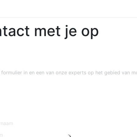
act met je op
 formulier in en een van onze experts op het gebied van mo