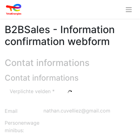
B2BSales - Information
confirmation webform
Contat informations
Contat informations
Verplichte velden *
Email
Personenwagen,
minibus: