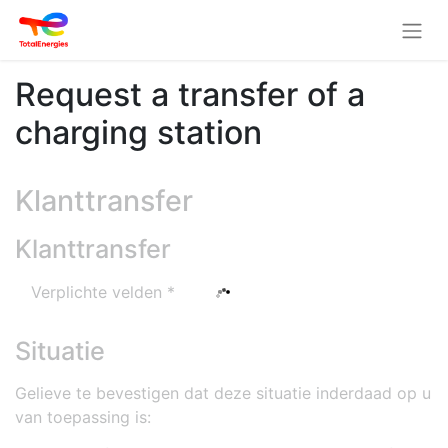
Request a transfer of a
charging station
Klanttransfer
Klanttransfer
Verplichte velden *
Situatie
Gelieve te bevestigen dat deze situatie inderdaad op u
van toepassing is: